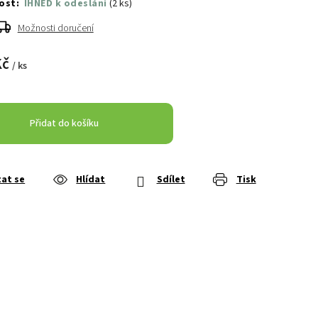
IHNED k odeslání
(
2 ks
)
Možnosti doručení
Kč
/ ks
Přidat do košíku
at se
Hlídat
Sdílet
Tisk