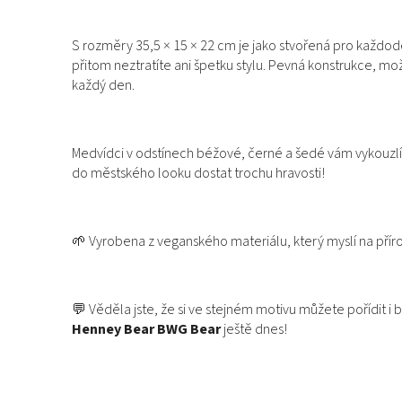
S rozměry 35,5 × 15 × 22 cm je jako stvořená pro každod
přitom neztratíte ani špetku stylu. Pevná konstrukce, mož
každý den.
Medvídci v odstínech béžové, černé a šedé vám vykouzl
do městského looku dostat trochu hravosti!
🌱 Vyrobena z veganského materiálu, který myslí na přírod
💬 Věděla jste, že si ve stejném motivu můžete pořídit i
Henney Bear BWG Bear
ještě dnes!