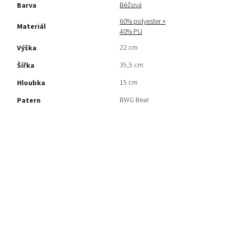
Béžová
Barva
60% polyester +
Materiál
40% PU
22 cm
Výška
35,5 cm
Šířka
15 cm
Hloubka
BWG Bear
Patern