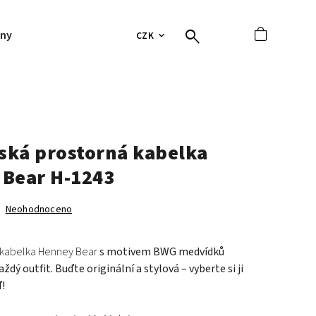
jny
Hodnocení obchodu
Tabulky velikostí
Vrácení 
CZK
ká prostorná kabelka
Bear H-1243
Neohodnoceno
kabelka Henney Bear
s motivem BWG medvídků
aždý outfit. Buďte originální a stylová – vyberte si ji
!