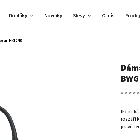
Doplňky
Novinky
Slevy
O nás
Prode
ear H-1243
Dáms
BWG 
Ikonická
rozzáří k
právě teď