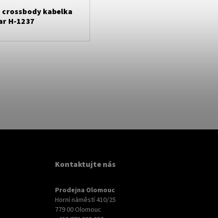
 crossbody kabelka
ar H-1237
Kontaktujte nás
Prodejna Olomouc
Horní náměstí 410/25
779 00 Olomouc