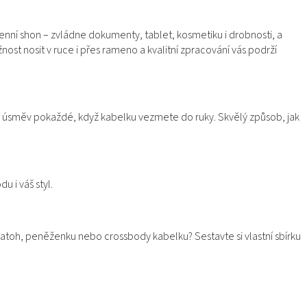
enní shon – zvládne dokumenty, tablet, kosmetiku i drobnosti, a
nost nosit v ruce i přes rameno a kvalitní zpracování vás podrží
í úsměv pokaždé, když kabelku vezmete do ruky. Skvělý způsob, jak
u i váš styl.
 batoh, peněženku nebo crossbody kabelku? Sestavte si vlastní sbírku