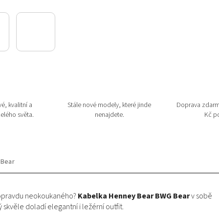
é, kvalitní a
Stále nové modely, které jinde
Doprava zdarm
elého světa.
nenajdete.
Kč po
 Bear
o opravdu neokoukaného?
Kabelka Henney Bear BWG Bear
v sobě
skvěle doladí elegantní i ležérní outfit.