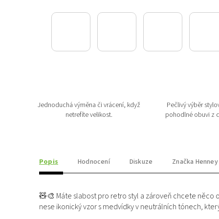
Jednoduchá výměna či vrácení, když
Pečlivý výběr stylov
netrefíte velikost.
pohodlné obuvi z c
Popis
Hodnocení
Diskuze
Značka
Henney
🧸🎨 Máte slabost pro retro styl a zároveň chcete něc
nese ikonický vzor s medvídky v neutrálních tónech, který 