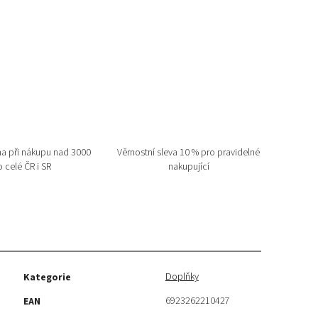
a při nákupu nad 3000
Věrnostní sleva 10 % pro pravidelné
 celé ČR i SR
nakupující
Doplňky
Kategorie
6923262210427
EAN