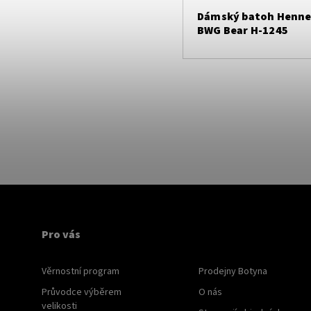
Dámský batoh Henne
BWG Bear H-1245
Pro vás
Věrnostní program
Prodejny Botyna
Průvodce výběrem
O nás
velikosti