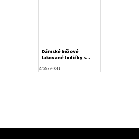
Dámské béžové
lakované lodičky s
ozdobnou sponou
37
38
39
40
41