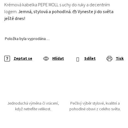
Krémová kabelka PEPE MOLL s uchy do ruky a decentním
logem.
Jemná, stylová a pohodlná. 👜 Vyneste ji do světa
ještě dnes!
Položka byla vyprodána…
Zeptat se
Hlídat
Sdílet
Tisk
Jednoduchá výměna či vrácení,
Pečlivý výběr stylové, kvalitní a
když netrefíte velikost.
pohodlné obuvi z celého světa.