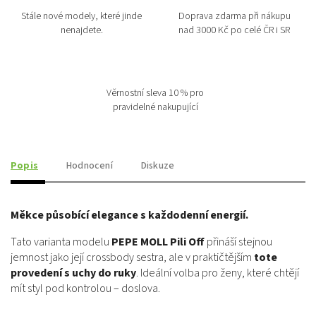
Stále nové modely, které jinde
Doprava zdarma při nákupu
nenajdete.
nad 3000 Kč po celé ČR i SR
Věrnostní sleva 10 % pro
pravidelné nakupující
Popis
Hodnocení
Diskuze
Měkce působící elegance s každodenní energií.
Tato varianta modelu
PEPE MOLL Pili Off
přináší stejnou
jemnost jako její crossbody sestra, ale v praktičtějším
tote
provedení s uchy do ruky
. Ideální volba pro ženy, které chtějí
mít styl pod kontrolou – doslova.