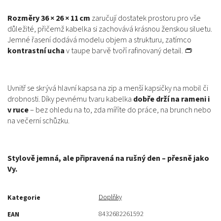
Rozměry 36 × 26 × 11 cm
zaručují dostatek prostoru pro vše
důležité, přičemž kabelka si zachovává krásnou ženskou siluetu.
Jemné řasení dodává modelu objem a strukturu, zatímco
kontrastní ucha
v taupe barvě tvoří rafinovaný detail. 👝
Uvnitř se skrývá hlavní kapsa na zip a menší kapsičky na mobil či
drobnosti. Díky pevnému tvaru kabelka
dobře drží na rameni i
v ruce
– bez ohledu na to, zda míříte do práce, na brunch nebo
na večerní schůzku.
Stylově jemná, ale připravená na rušný den – přesně jako
Vy.
Doplňky
Kategorie
8432682261592
EAN