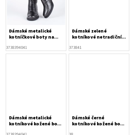
Dámské metalické
Dámské zelené
kotníčkové boty na
kotníkové netradiční
podpatku Jose Saenz
boty Jose Saenz
37
38
39
40
41
37
38
41
Dámské metalické
Dámské černé
kotníkové kožené boty
kotníkové kožené boty
Jose Saenz
s pružnou vínovou
37
38
39
40
41
38