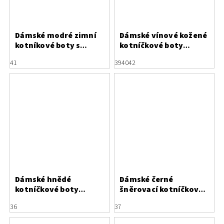
Dámské modré zimní
Dámské vínové kožené
kotníkové boty s
kotníčkové boty
ohrnovacím
Letizia na podpatku s
41
39
40
42
kožešinovým lemem
lakovanými
Marco Tozzi
krokodýlími detaily
Dámské hnědé
Dámské černé
kotníčkové boty
šněrovací kotníčkové
Letizia s lakovanými
boty z lakované kůže
36
37
prvky a třpytivým
Letizia
svrškem