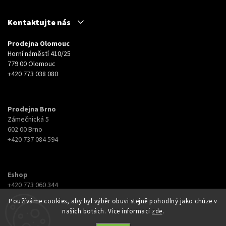
Kontaktujte nás
Prodejna Olomouc
Horní náměstí 410/25
779 00 Olomouc
+420 773 038 080
Prodejna Brno
Zámečnická 5
602 00 Brno
+420 737 084 594
Eshop
+420 773 060 344
eshop@botyna.cz
Používáme cookies, aby byl výběr obuvi stejně pohodlný jako chůze v
našich botách. Více informací
zde
.