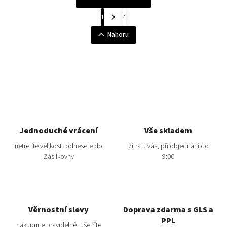
1
4
Nahoru
Jednoduché vrácení
Vše skladem
netrefíte velikost, odnesete do
zítra u vás, při objednání do
Zásilkovny
9:00
Věrnostní slevy
Doprava zdarma s GLS a
PPL
nakupujte pravidelně, ušetříte