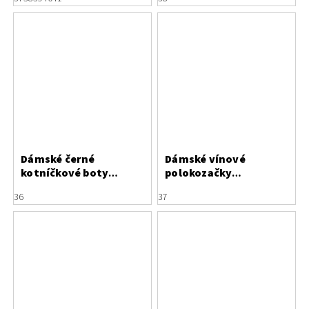
tkaničkou
Dámské černé
Dámské vínové
kotníčkové boty
polokozačky
Anekke 41372-785
Hispanitas
36
37