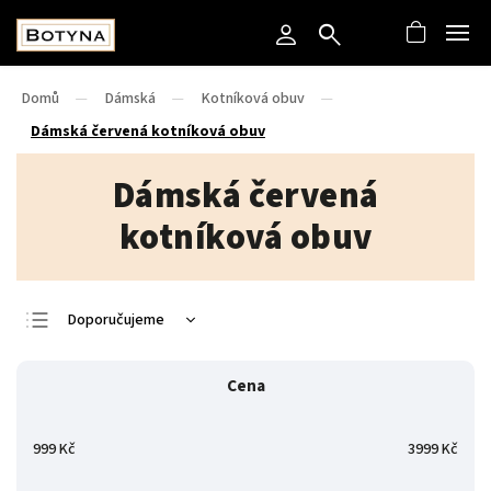
Domů
/
Dámská
/
Kotníková obuv
/
Dámská červená kotníková obuv
Dámská červená
kotníková obuv
Doporučujeme
Nejlevnější
Cena
Nejdražší
Nejprodávanější
999
Kč
3999
Kč
Abecedně