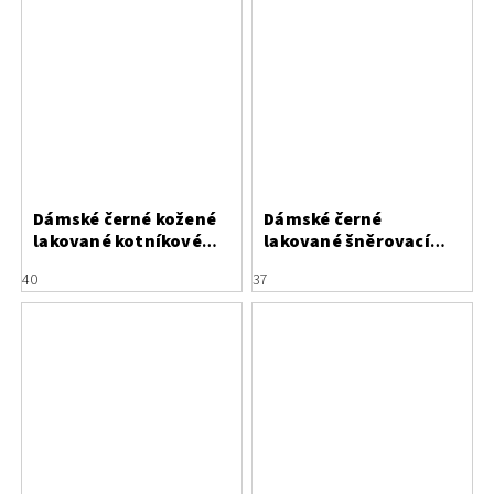
Dámské černé kožené
Dámské černé
lakované kotníkové
lakované šněrovací
kozačky Letizia na
kotníčkové boty
40
37
podpatku
Letizia