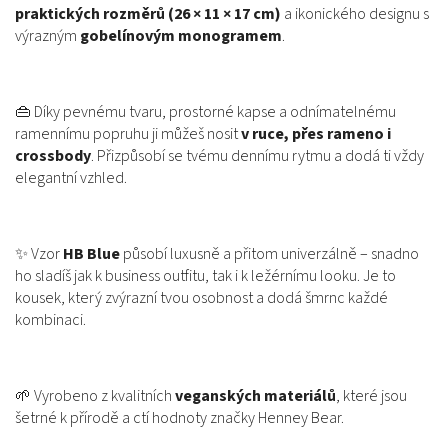
praktických rozměrů (26 × 11 × 17 cm)
a ikonického designu s
výrazným
gobelínovým monogramem
.
👜 Díky pevnému tvaru, prostorné kapse a odnímatelnému
ramennímu popruhu ji můžeš nosit
v ruce, přes rameno i
crossbody
. Přizpůsobí se tvému dennímu rytmu a dodá ti vždy
elegantní vzhled.
✨ Vzor
HB Blue
působí luxusně a přitom univerzálně – snadno
ho sladíš jak k business outfitu, tak i k ležérnímu looku. Je to
kousek, který zvýrazní tvou osobnost a dodá šmrnc každé
kombinaci.
🌱 Vyrobeno z kvalitních
veganských materiálů
, které jsou
šetrné k přírodě a ctí hodnoty značky Henney Bear.