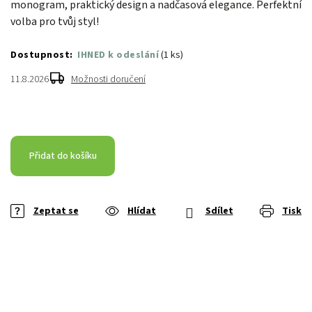
monogram, praktický design a nadčasová elegance. Perfektní
volba pro tvůj styl!
IHNED k odeslání
(
1 ks
)
11.8.2026
Možnosti doručení
Přidat do košíku
Zeptat se
Hlídat
Sdílet
Tisk