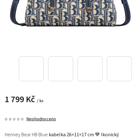
1 799 Kč
/ ks
Neohodnoceno
Henney Bear HB Blue
kabelka 26×11×17 cm 💙 Ikonický