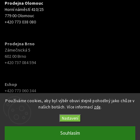
Prodejna Olomouc
Horní náměstí 410/25
779 00 Olomouc
+420 773 038 080
Prodejna Brno
Zámečnická 5
602 00 Brno
+420 737 084 594
Eshop
+420 773 060 344
eshop@botyna.cz
Používáme cookies, aby byl výběr obuvi stejně pohodlný jako chůze v
našich botách. Více informací
zde
.
Nastavení
Souhlasím
Copyright 2026
Botyna
. Všechna práva vyhrazena.