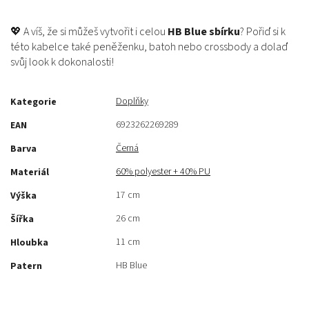
💖 A víš, že si můžeš vytvořit i celou
HB Blue sbírku
? Pořiď si k
této kabelce také peněženku, batoh nebo crossbody a dolaď
svůj look k dokonalosti!
Doplňky
Kategorie
6923262269289
EAN
Černá
Barva
60% polyester + 40% PU
Materiál
17 cm
Výška
26 cm
Šířka
11 cm
Hloubka
HB Blue
Patern