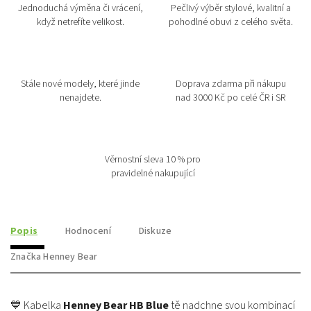
Jednoduchá výměna či vrácení,
Pečlivý výběr stylové, kvalitní a
když netrefíte velikost.
pohodlné obuvi z celého světa.
Stále nové modely, které jinde
Doprava zdarma při nákupu
nenajdete.
nad 3000 Kč po celé ČR i SR
Věrnostní sleva 10 % pro
pravidelné nakupující
Popis
Hodnocení
Diskuze
Značka
Henney Bear
💙 Kabelka
Henney Bear HB Blue
tě nadchne svou kombinací