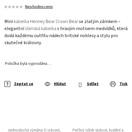
Neohodnoceno
Mini
kabelka Henney Bear Crown Bear
se zlatým zámkem –
elegantní
dámská kabelka
s hravým motivem medvídků, která
dodá každému outfitu nádech britské noblesy a stylu pro
skutečné královny.
Položka byla vyprodána…
Zeptat se
Hlídat
Sdílet
Tisk
Jednoduchá výměna či vrácení,
Pečlivý výběr stylové, kvalitní a