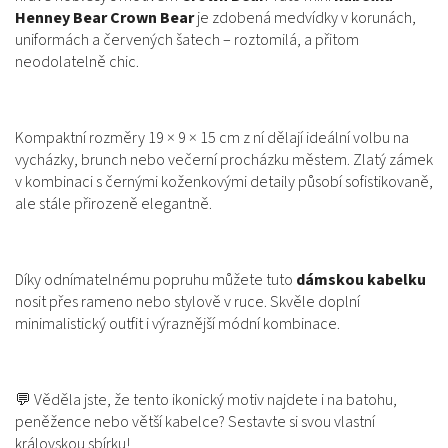
Henney Bear Crown Bear
je zdobená medvídky v korunách,
uniformách a červených šatech – roztomilá, a přitom
neodolatelně chic.
Kompaktní rozměry 19 × 9 × 15 cm z ní dělají ideální volbu na
vycházky, brunch nebo večerní procházku městem. Zlatý zámek
v kombinaci s černými koženkovými detaily působí sofistikovaně,
ale stále přirozeně elegantně.
Díky odnímatelnému popruhu můžete tuto
dámskou kabelku
nosit přes rameno nebo stylově v ruce. Skvěle doplní
minimalistický outfit i výraznější módní kombinace.
💬 Věděla jste, že tento ikonický motiv najdete i na batohu,
peněžence nebo větší kabelce? Sestavte si svou vlastní
královskou sbírku!