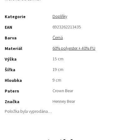
Doplňky
Kategorie
6923262213435
EAN
Černá
Barva
60% polyester + 40% PU
Materiál
15 cm
Výška
19 cm
Šířka
9 cm
Hloubka
Crown Bear
Patern
Henney Bear
Značka
Položka byla vyprodána…