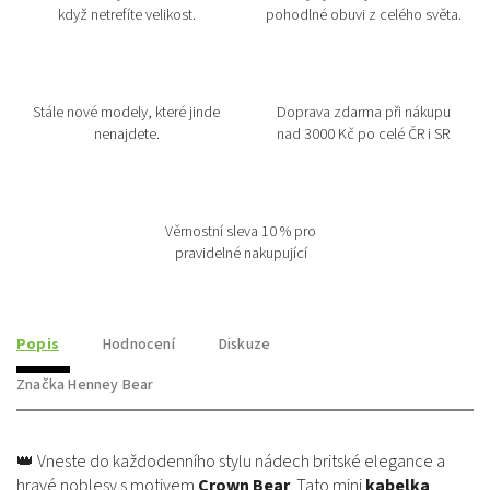
když netrefíte velikost.
pohodlné obuvi z celého světa.
Stále nové modely, které jinde
Doprava zdarma při nákupu
nenajdete.
nad 3000 Kč po celé ČR i SR
Věrnostní sleva 10 % pro
pravidelné nakupující
Popis
Hodnocení
Diskuze
Značka
Henney Bear
👑 Vneste do každodenního stylu nádech britské elegance a
hravé noblesy s motivem
Crown Bear
. Tato mini
kabelka